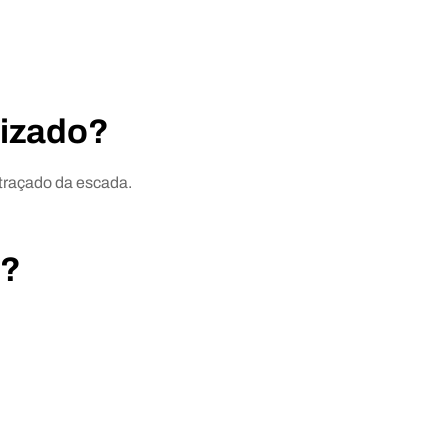
lizado?
traçado da escada.
s?