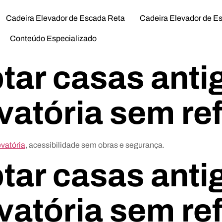
Cadeira Elevador de Escada Reta
Cadeira Elevador de E
Conteúdo Especializado
ar casas anti
evatória sem r
evatória
, acessibilidade sem obras e segurança.
ar casas anti
evatória sem r