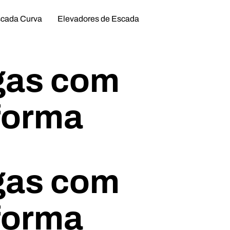
scada Curva
Elevadores de Escada
gas com
eforma
gas com
eforma