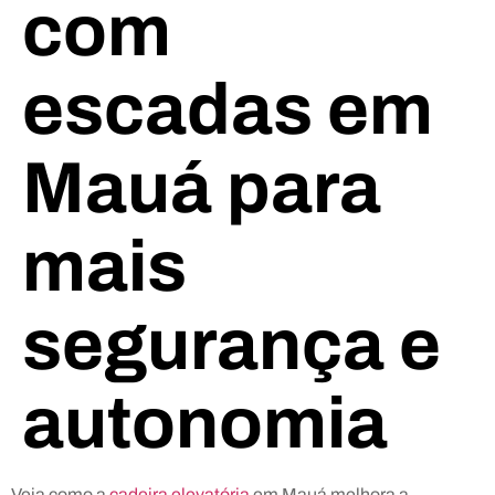
com
escadas em
Mauá para
mais
segurança e
autonomia
Veja como a
cadeira elevatória
em Mauá melhora a