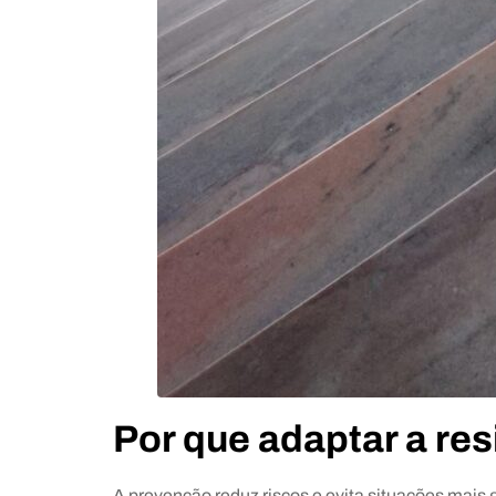
Por que adaptar a re
A prevenção reduz riscos e evita situações mais g