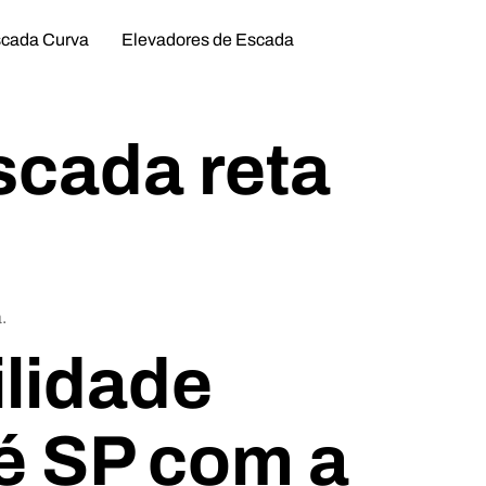
scada Curva
Elevadores de Escada
scada reta
.
lidade
é SP com a