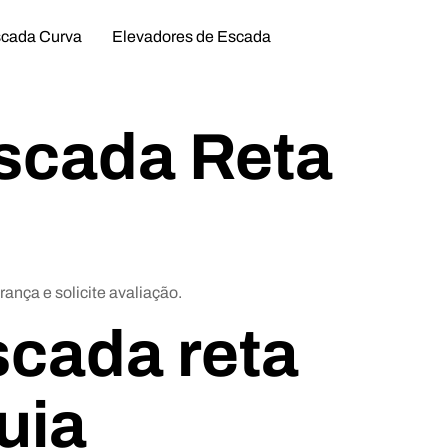
scada Curva
Elevadores de Escada
Escada Reta
ança e solicite avaliação.
scada reta
uia