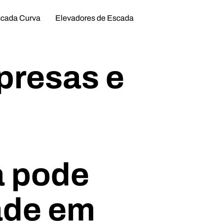
scada Curva
Elevadores de Escada
presas e
a pode
dade em