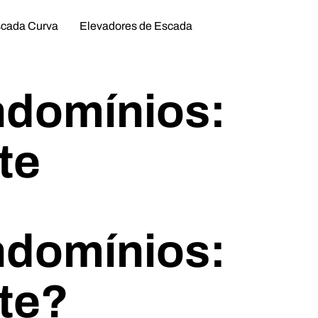
scada Curva
Elevadores de Escada
ndomínios:
te
ndomínios:
te?